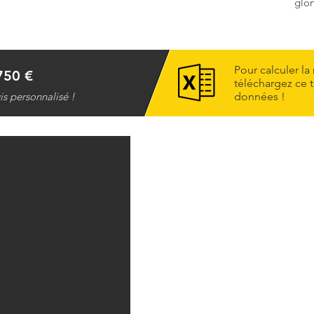
glo
Pour calculer la
750 €
téléchargez ce t
s personnalisé !
données !