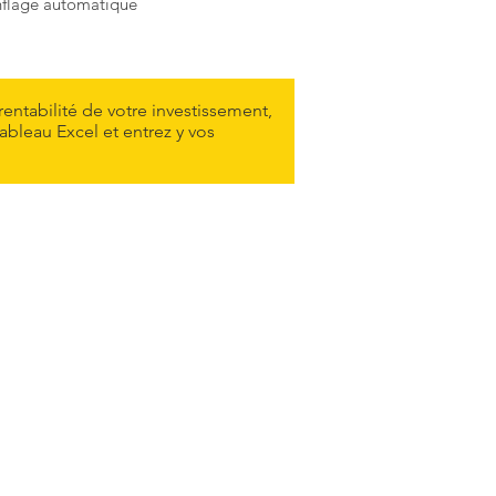
nflage automatique
 rentabilité de votre investissement,
ableau Excel et entrez y vos