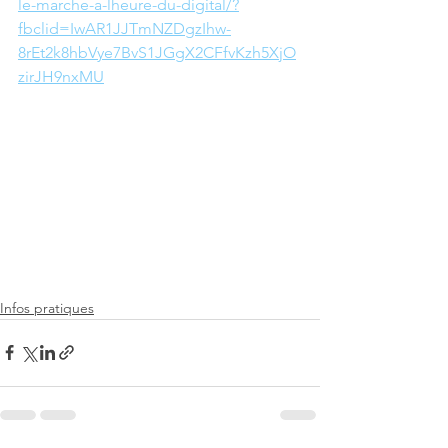
le-marche-a-lheure-du-digital/?
fbclid=IwAR1JJTmNZDgzIhw-
8rEt2k8hbVye7BvS1JGgX2CFfvKzh5XjO
zirJH9nxMU
Infos pratiques