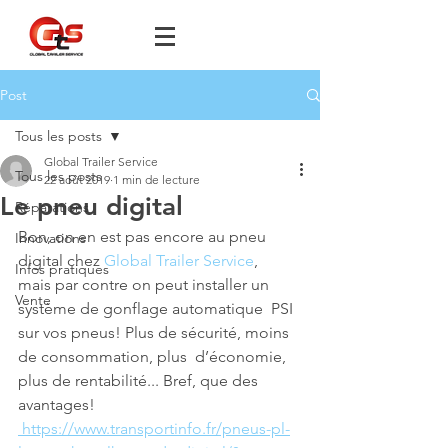
Post
Tous les posts
Global Trailer Service
Tous les posts
22 août 2019
1 min de lecture
Le pneu digital
Réparations
Bon, on en est pas encore au pneu 
Innovations
digital chez 
Global Trailer Service
,  
Infos pratiques
mais par contre on peut installer un 
Vente
système de gonflage automatique  PSI 
sur vos pneus! Plus de sécurité, moins 
de consommation, plus  d’économie, 
plus de rentabilité... Bref, que des 
avantages!
 https://www.transportinfo.fr/pneus-pl-