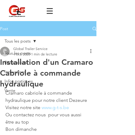
Post
Tous les posts
Global Trailer Service
Tous les posts
4 oct. 2020
1 min de lecture
Installation d'un Cramaro
Réparations
Cabriole à commande
Innovations
Infos pratiques
hydraulique
Vente
Cramaro cabriole à commande 
hydraulique pour notre client Dezeure
Visitez notre site 
www.g-t-s.be
Ou contactez nous  pour vous aussi 
être au top 
Bon dimanche 