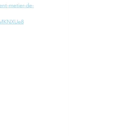
ent-metier-de-
lMKNXUe8