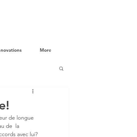
nnovations
More
e!
teur de longue 
au de  la 
ccords avec lui?