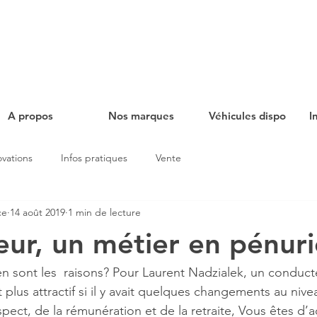
A propos
Nos marques
Véhicules dispo
I
ovations
Infos pratiques
Vente
ce
14 août 2019
1 min de lecture
ur, un métier en pénuri
en sont les  raisons? Pour Laurent Nadzialek, un conduc
t plus attractif si il y avait quelques changements au nive
pect, de la rémunération et de la retraite, Vous êtes d’a