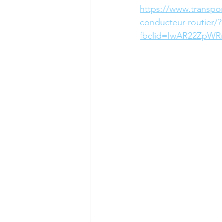
https://www.transpo
conducteur-routier/?
fbclid=IwAR22ZpW